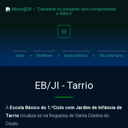
Início
»
Pavilhões
»
Ensino Básico
»
EB/JI de Tarrio
EB/JI - Tarrio
A
Escola Básico do 1.ºCiclo com Jardim de Infância de
Tarrio
localiza-se na freguesia de Santa Cristina do
Couto.